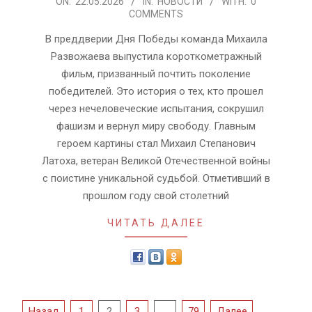
2026-
ON:
22.05.2026
IN:
НОВОСТИ
WITH:
0
COMMENTS
05-
22
В преддверии Дня Победы команда Михаила
Развожаева выпустила короткометражный
фильм, призванный почтить поколение
победителей. Это история о тех, кто прошел
через нечеловеческие испытания, сокрушил
фашизм и вернул миру свободу. Главным
героем картины стал Михаил Степанович
Латоха, ветеран Великой Отечественной войны
с поистине уникальной судьбой. Отметивший в
прошлом году свой столетний
ЧИТАТЬ ДАЛЕЕ
Навигация
Назад
1
2
3
…
79
Далее