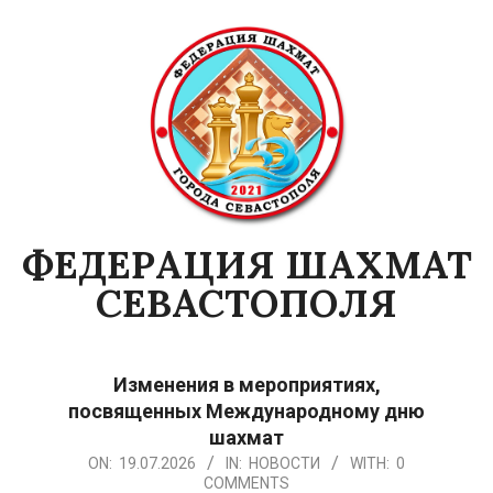
Skip
to
content
ФЕДЕРАЦИЯ ШАХМАТ
СЕВАСТОПОЛЯ
Primary
Navigation
Изменения в мероприятиях,
Menu
посвященных Международному дню
шахмат
2026-
ON:
19.07.2026
IN:
НОВОСТИ
WITH:
0
COMMENTS
07-